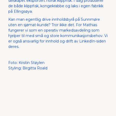
selskapet eksportert norsk klippfisk. I dag produserer
de både klippfisk, kongekrabbe og laks i egen fabrikk
på Ellingsøya.
Kan man egentlig drive innholdsbyrå på Sunnmøre
uten en sjømat-kunde? Tror ikke det. For Mathias
fungerer vi som en operativ markedsavdeling som
hjelper til med små og store kommunikasjonsbehov. Vi
er også ansvarlig for innhold og drift av LinkedIn-siden
deres.
Foto: Kristin Støylen
Styling: Birgitta Roald